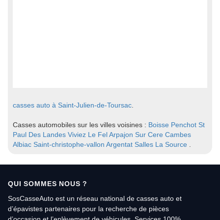
casses auto à Saint-Julien-de-Toursac
.
Casses automobiles sur les villes voisines :
Boisse Penchot
St
Paul Des Landes
Viviez
Le Fel
Arpajon Sur Cere
Cambes
Albiac
Saint-christophe-vallon
Argentat
Salles La Source
.
QUI SOMMES NOUS ?
SosCasseAuto est un réseau national de casses auto et
d’épavistes partenaires pour la recherche de pièces
d’occasion et l’enlèvement de véhicules. Services 100%