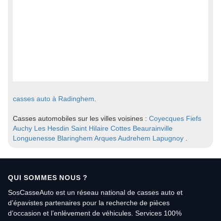
casses auto à Radinghem
.
Casses automobiles sur les villes voisines :
Coyecques
Fiefs
Auchy Les Hesdin
Saint Hilaire Cottes
Beaurainville
Longuenesse
Blaringhem
Arques
Audrehem
Lapugnoy
.
QUI SOMMES NOUS ?
SosCasseAuto est un réseau national de casses auto et
d’épavistes partenaires pour la recherche de pièces
d’occasion et l’enlèvement de véhicules. Services 100%