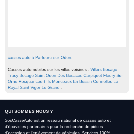
casses auto à Parfouru-sur-Odon
.
Casses automobiles sur les villes voisines :
Villers Bocage
Tracy Bocage
Saint Ouen Des Besaces
Carpiquet
Fleury Sur
Orne
Rocquancourt
Ifs
Monceaux En Bessin
Cormelles Le
Royal
Saint Vigor Le Grand
.
QUI SOMMES NOUS ?
SosCasseAuto est un réseau national de casses auto et
d’épavistes partenaires pour la recherche de pièces
d’occasion et l’enlèvement de véhicules. Services 100%