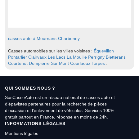
casses auto à Mournans-Charbonny
.
Casses automobiles sur les villes voisines :
Équevillon
Pontarlier
Clairvaux Les Lacs
La Mouille
Perrigny
Bletterans
Courtenot
Dompierre Sur Mont
Courlaoux
Torpes
.
QUI SOMMES NOUS ?
SosCasseAuto est un réseau national de casses auto et
d’épavistes partenaires pour la recherche de pièces
d’occasion et l’enlèvement de véhicules. Services 100%
gratuit partout en France, réponse en moins de 24h.
INFORMATIONS LÉGALES
Mentions légales