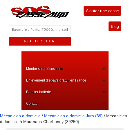
Ajouter une casse
Blog
Monter ses pièces auto
Enlèvement d’épave gratuit en France
Booster batterie
Contact
Mécanicien à domicile
/
Mécanicien à domicile Jura (39)
/ Mécanicien
à domicile à Mournans-Charbonny (39250)