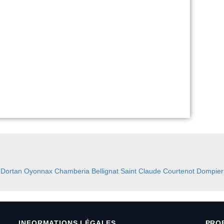
:
Dortan
Oyonnax
Chamberia
Bellignat
Saint Claude
Courtenot
Dompier
INFORMATIONS LÉGALES
PRO