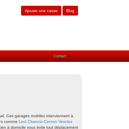
Ajouter une casse
Blog
Contact
el. Ces garages mobiles interviennent à
ours comme
Lect
Chancia
Cernon
Vescles
cien à domicile vous évite tout déplacement