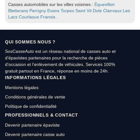
Casses automobiles sur les villes voisines :
Équevillon
Bletterans
Perrigny
Evans
Torpes
Saint Vit
Dole
Clairvaux Les
Lacs
Courlaoux
Franois
.
QUI SOMMES NOUS ?
SosCasseAuto est un réseau national de casses auto et
d’épavistes partenaires pour la recherche de pièces
d’occasion et l’enlèvement de véhicules. Services 100%
gratuit partout en France, réponse en moins de 24h.
INFORMATIONS LÉGALES
Mentions légales
Conditions générales de vente
Politique de confidentialité
PROFESSIONNELS & CONTACT
Devenir partenaire épaviste
Devenir partenaire casse auto