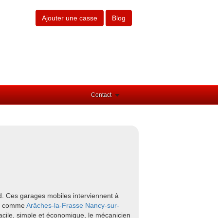
Ajouter une casse
Blog
Contact
d. Ces garages mobiles interviennent à
urs comme
Arâches-la-Frasse
Nancy-sur-
acile, simple et économique, le mécanicien