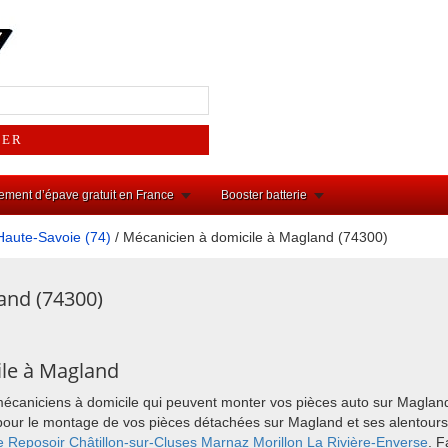
ement d’épave gratuit en France
Booster batterie
Haute-Savoie (74)
/ Mécanicien à domicile à Magland (74300)
and (74300)
ile à Magland
mécaniciens à domicile qui peuvent monter vos pièces auto sur Maglan
ix pour le montage de vos pièces détachées sur Magland et ses alento
e Reposoir
Châtillon-sur-Cluses
Marnaz
Morillon
La Rivière-Enverse
. F