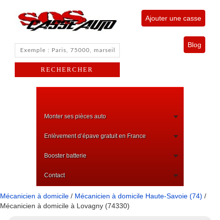
Ajouter une casse
Blog
Monter ses pièces auto
Enlèvement d’épave gratuit en France
Booster batterie
Contact
Mécanicien à domicile
/
Mécanicien à domicile Haute-Savoie (74)
/
Mécanicien à domicile à Lovagny (74330)