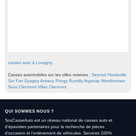
casses auto à Lovagny
.
Casses automobiles sur les villes voisines :
Seynod
Hauteville
Sur Fier
Epagny
Annecy
Pringy
Rumilly
Argonay
Menthonnex
Sous Clermont
Villaz
Clermont
.
QUI SOMMES NOUS ?
SosCasseAuto est un réseau national de casses auto et
d’épavistes partenaires pour la recherche de pièces
d’occasion et l’enlèvement de véhicules. Services 100%