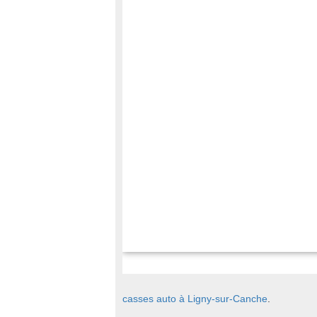
casses auto à Ligny-sur-Canche
.