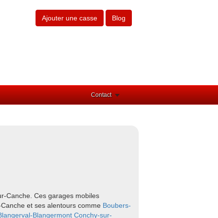
Ajouter une casse
Blog
Contact
)
-sur-Canche. Ces garages mobiles
sur-Canche et ses alentours comme
Boubers-
Blangerval-Blangermont
Conchy-sur-