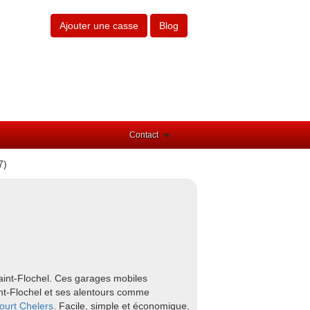
Ajouter une casse
Blog
Contact
7)
aint-Flochel. Ces garages mobiles
int-Flochel et ses alentours comme
ourt
Chelers
. Facile, simple et économique,