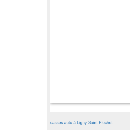
casses auto à Ligny-Saint-Flochel
.