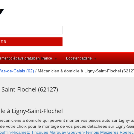
ement d’épave gratuit en France
Booster batterie
Pas-de-Calais (62)
/ Mécanicien à domicile à Ligny-Saint-Flochel (6212
-Saint-Flochel (62127)
e à Ligny-Saint-Flochel
mécaniciens à domicile qui peuvent monter vos pièces auto sur Ligny-S
eu de votre choix pour le montage de vos pièces détachées sur Ligny-Sa
oufflin-Ricametz
Tincques
Marquay
Gouy-en-Ternois
Maizières
Roëllec