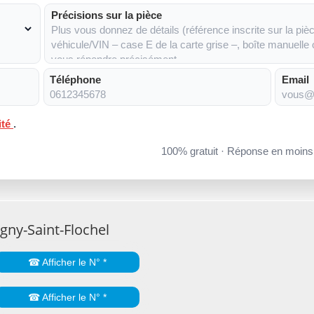
Précisions sur la pièce
Téléphone
Email
ité
.
100% gratuit · Réponse en moin
gny-Saint-Flochel
☎ Afficher le N° *
☎ Afficher le N° *