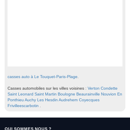
casses auto à Le Touquet-Paris-Plage
.
Casses automobiles sur les villes voisines :
Verton
Condette
Saint Leonard
Saint Martin Boulogne
Beaurainville
Nouvion En
Ponthieu
Auchy Les Hesdin
Audrehem
Coyecques
Frivilleescarbotin
.
QUI SOMMES NOUS ?