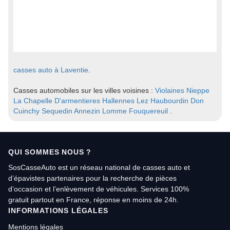
casses auto à Laventie
.
Casses automobiles sur les villes voisines :
Violaines
Nieppe
La Chapelle D'armentieres
Hallennes Lez Haubourdin
Don
Cuinchy
Sequedin
Annezin
Lomme
Fouquereuil
.
QUI SOMMES NOUS ?
SosCasseAuto est un réseau national de casses auto et
d’épavistes partenaires pour la recherche de pièces
d’occasion et l’enlèvement de véhicules. Services 100%
gratuit partout en France, réponse en moins de 24h.
INFORMATIONS LÉGALES
Mentions légales