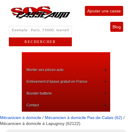
Ajouter une casse
Blog
Monter ses pièces auto
Enlèvement d’épave gratuit en France
Booster batterie
Contact
Mécanicien à domicile
/
Mécanicien à domicile Pas-de-Calais (62)
/
Mécanicien à domicile à Lapugnoy (62122)