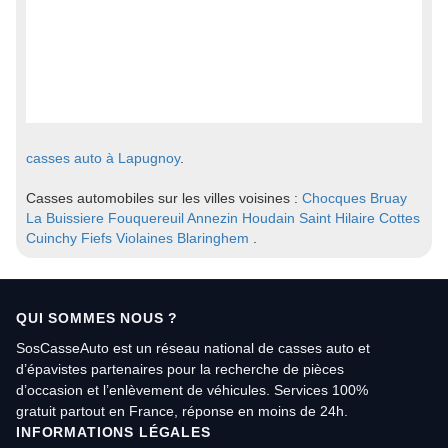
casses auto à Lapugnoy
.
Casses automobiles sur les villes voisines :
Chocques
Bruay
La Buissiere
Fouquereuil
Annezin
Houdain
Saint Hilaire Cottes
Cuinchy
Fiefs
Violaines
Blaringhem
.
QUI SOMMES NOUS ?
SosCasseAuto est un réseau national de casses auto et
d’épavistes partenaires pour la recherche de pièces
d’occasion et l’enlèvement de véhicules. Services 100%
gratuit partout en France, réponse en moins de 24h.
INFORMATIONS LÉGALES