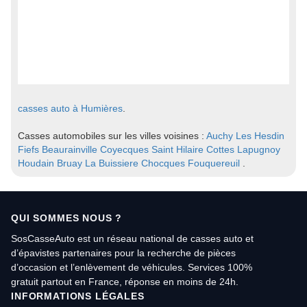
casses auto à Humières
.
Casses automobiles sur les villes voisines :
Auchy Les Hesdin
Fiefs
Beaurainville
Coyecques
Saint Hilaire Cottes
Lapugnoy
Houdain
Bruay La Buissiere
Chocques
Fouquereuil
.
QUI SOMMES NOUS ?
SosCasseAuto est un réseau national de casses auto et
d’épavistes partenaires pour la recherche de pièces
d’occasion et l’enlèvement de véhicules. Services 100%
gratuit partout en France, réponse en moins de 24h.
INFORMATIONS LÉGALES