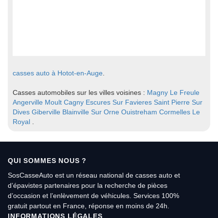
casses auto à Hotot-en-Auge
.
Casses automobiles sur les villes voisines :
Magny Le Freule
Angerville
Moult
Cagny
Escures Sur Favieres
Saint Pierre Sur
Dives
Giberville
Blainville Sur Orne
Ouistreham
Cormelles Le
Royal
.
QUI SOMMES NOUS ?
SosCasseAuto est un réseau national de casses auto et
d’épavistes partenaires pour la recherche de pièces
d’occasion et l’enlèvement de véhicules. Services 100%
gratuit partout en France, réponse en moins de 24h.
INFORMATIONS LÉGALES