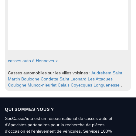
casses auto à Henneveux
.
Casses automobiles sur les villes voisines :
Audrehem
Saint
Martin Boulogne
Condette
Saint Leonard
Les Attaques
Coulogne
Muncq-nieurlet
Calais
Coyecques
Longuenesse
.
QUI SOMMES NOUS ?
SosCasseAuto est un réseau national de casses auto et
d’épavistes partenaires pour la recherche de pièces
d’occasion et l’enlèvement de véhicules. Services 100%