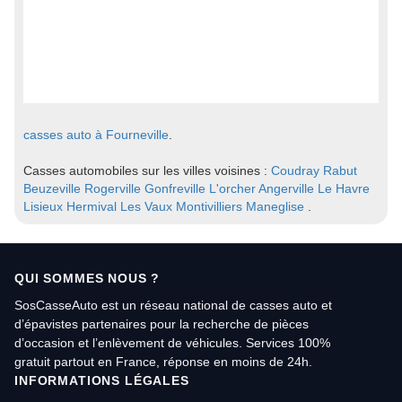
casses auto à Fourneville
.
Casses automobiles sur les villes voisines :
Coudray Rabut
Beuzeville
Rogerville
Gonfreville L'orcher
Angerville
Le Havre
Lisieux
Hermival Les Vaux
Montivilliers
Maneglise
.
QUI SOMMES NOUS ?
SosCasseAuto est un réseau national de casses auto et
d’épavistes partenaires pour la recherche de pièces
d’occasion et l’enlèvement de véhicules. Services 100%
gratuit partout en France, réponse en moins de 24h.
INFORMATIONS LÉGALES