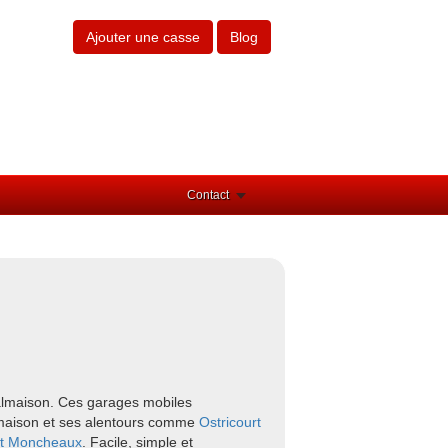
Ajouter une casse
Blog
Contact
Malmaison. Ces garages mobiles
almaison et ses alentours comme
Ostricourt
t
Moncheaux
. Facile, simple et