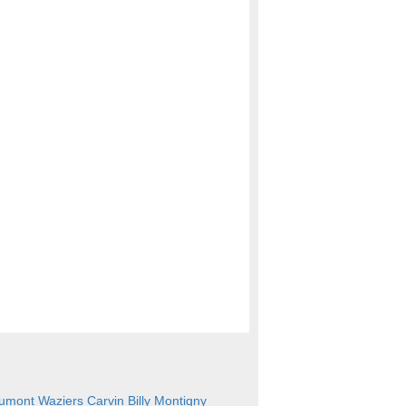
aumont
Waziers
Carvin
Billy Montigny