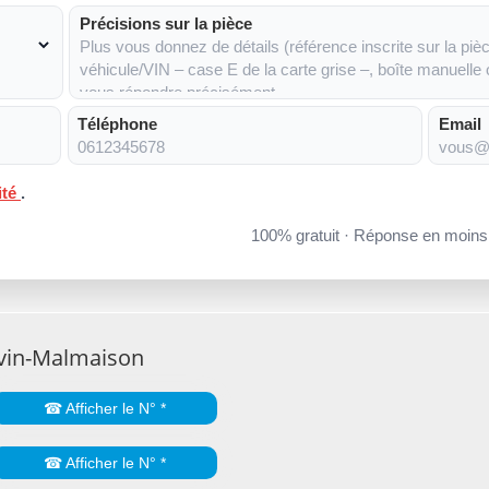
Précisions sur la pièce
Téléphone
Email
ité
.
100% gratuit · Réponse en moin
Évin-Malmaison
☎ Afficher le N° *
☎ Afficher le N° *