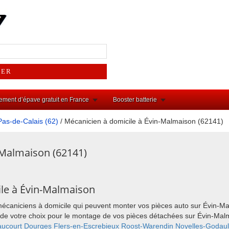
ement d’épave gratuit en France
Booster batterie
Pas-de-Calais (62)
/ Mécanicien à domicile à Évin-Malmaison (62141)
-Malmaison (62141)
le à Évin-Malmaison
 mécaniciens à domicile qui peuvent monter vos pièces auto sur Évin-
ieu de votre choix pour le montage de vos pièces détachées sur Évin-M
ucourt
Dourges
Flers-en-Escrebieux
Roost-Warendin
Noyelles-Godaul