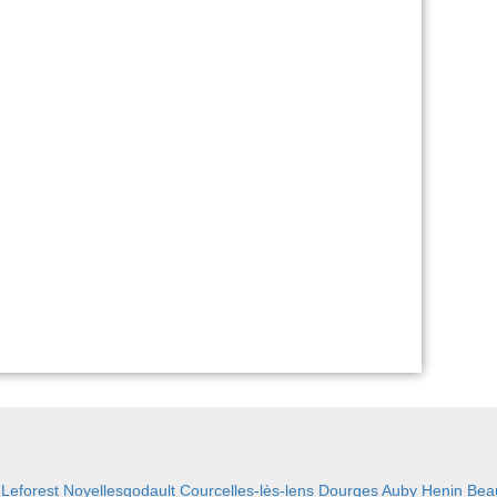
:
Leforest
Noyellesgodault
Courcelles-lès-lens
Dourges
Auby
Henin Be