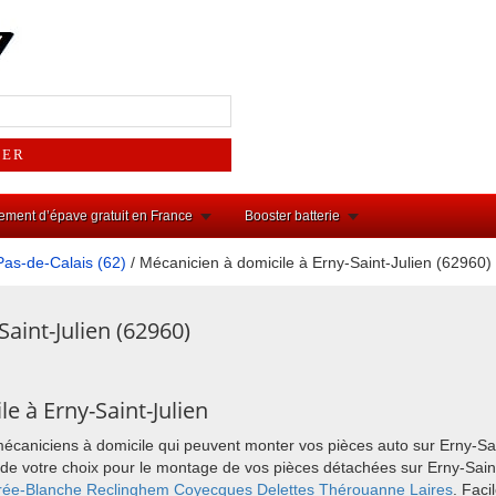
ement d’épave gratuit en France
Booster batterie
Pas-de-Calais (62)
/ Mécanicien à domicile à Erny-Saint-Julien (62960)
aint-Julien (62960)
e à Erny-Saint-Julien
mécaniciens à domicile qui peuvent monter vos pièces auto sur Erny-Sa
ieu de votre choix pour le montage de vos pièces détachées sur Erny-Sa
rée-Blanche
Reclinghem
Coyecques
Delettes
Thérouanne
Laires
. Faci