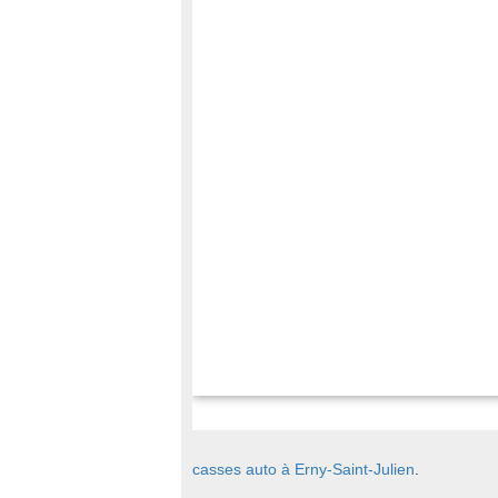
casses auto à Erny-Saint-Julien
.