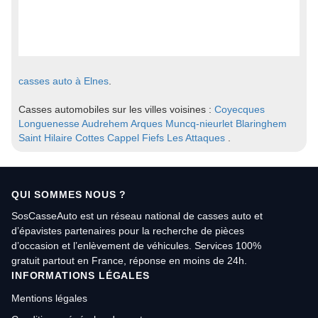
casses auto à Elnes
.
Casses automobiles sur les villes voisines :
Coyecques
Longuenesse
Audrehem
Arques
Muncq-nieurlet
Blaringhem
Saint Hilaire Cottes
Cappel
Fiefs
Les Attaques
.
QUI SOMMES NOUS ?
SosCasseAuto est un réseau national de casses auto et
d’épavistes partenaires pour la recherche de pièces
d’occasion et l’enlèvement de véhicules. Services 100%
gratuit partout en France, réponse en moins de 24h.
INFORMATIONS LÉGALES
Mentions légales