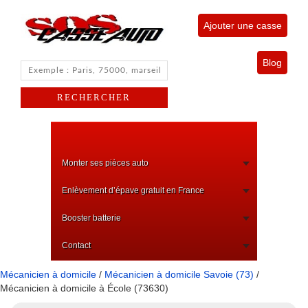
Ajouter une casse
Blog
Monter ses pièces auto
Enlèvement d’épave gratuit en France
Booster batterie
Contact
Mécanicien à domicile
/
Mécanicien à domicile Savoie (73)
/
Mécanicien à domicile à École (73630)