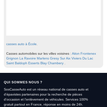
casses auto à École
.
Casses automobiles sur les villes voisines :
Aiton
Frontenex
Grignon
La Ravoire
Marlens
Gresy Sur Aix
Viviers Du Lac
Saint Baldoph
Esserts Blay
Chambery
.
QUI SOMMES NOUS ?
SosCasseAuto est un réseau national de casses auto et
d’épavistes partenaires pour la recherche de pièces
d’occasion et l’enlèvement de véhicules. Services 100%
gratuit partout en France, réponse en moins de 24h.