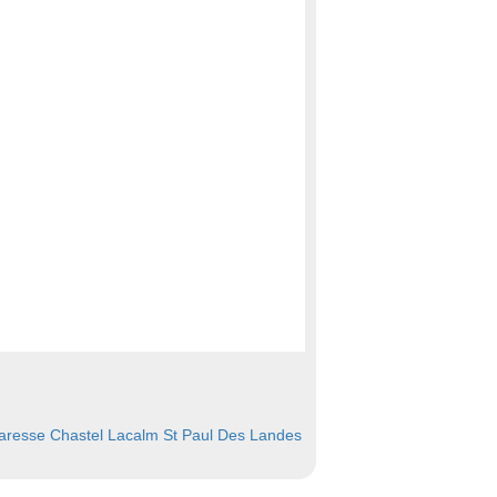
aresse
Chastel
Lacalm
St Paul Des Landes