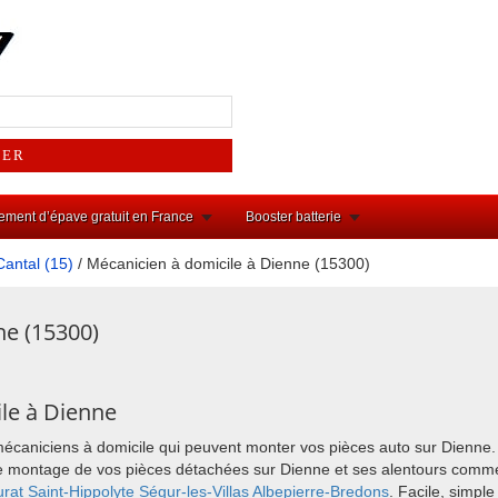
ement d’épave gratuit en France
Booster batterie
Cantal (15)
/ Mécanicien à domicile à Dienne (15300)
ne (15300)
le à Dienne
mécaniciens à domicile qui peuvent monter vos pièces auto sur Dienne.
r le montage de vos pièces détachées sur Dienne et ses alentours com
urat
Saint-Hippolyte
Ségur-les-Villas
Albepierre-Bredons
. Facile, simpl