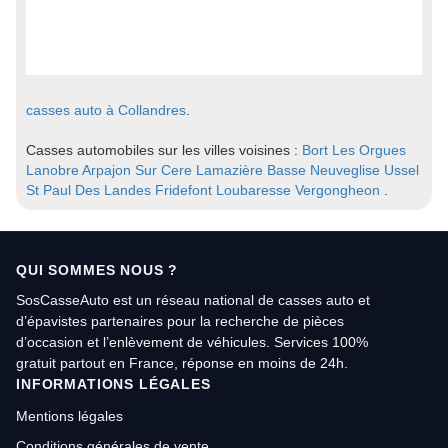
casses auto à Collandres
.
Casses automobiles sur les villes voisines :
Bort Les Orgues
Lanobre
Arpajon Sur Cere
Lamazière Basse
Neuveglise
Ussel
St Paul Des Landes
Fridefont
Loubaresse
Vergongheon
.
QUI SOMMES NOUS ?
SosCasseAuto est un réseau national de casses auto et
d’épavistes partenaires pour la recherche de pièces
d’occasion et l’enlèvement de véhicules. Services 100%
gratuit partout en France, réponse en moins de 24h.
INFORMATIONS LÉGALES
Mentions légales
Conditions générales de vente