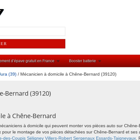
ement d’épave gratuit en France
Booster batterie
Jura (39)
/ Mécanicien à domicile à Chêne-Bernard (39120)
e-Bernard (39120)
ile à Chêne-Bernard
 mécaniciens à domicile qui peuvent monter vos pièces auto sur Chêne-
choix pour le montage de vos pièces détachées sur Chêne-Bernard et se
e-des-Coupis
Séligney
Villers-Robert
Sergenaux
Essards-Taignevaux
. 