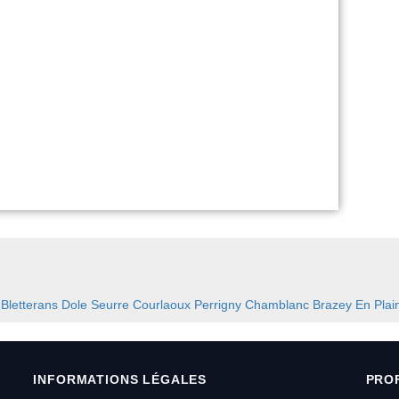
:
Bletterans
Dole
Seurre
Courlaoux
Perrigny
Chamblanc
Brazey En Plai
INFORMATIONS LÉGALES
PRO