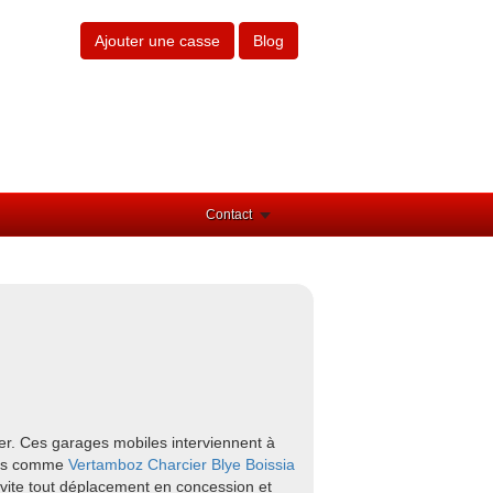
Ajouter une casse
Blog
Contact
er. Ces garages mobiles interviennent à
ours comme
Vertamboz
Charcier
Blye
Boissia
évite tout déplacement en concession et