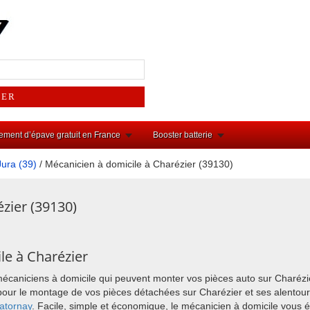
ement d’épave gratuit en France
Booster batterie
Jura (39)
/ Mécanicien à domicile à Charézier (39130)
zier (39130)
le à Charézier
mécaniciens à domicile qui peuvent monter vos pièces auto sur Charézi
ix pour le montage de vos pièces détachées sur Charézier et ses alent
atornay
. Facile, simple et économique, le mécanicien à domicile vous 