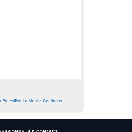
a
Équevillon
La Mouille
Courlaoux
FESSIONNELS & CONTACT