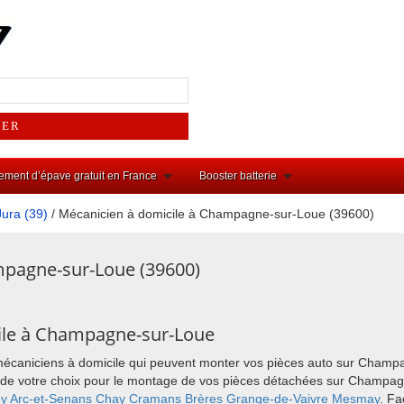
ement d’épave gratuit en France
Booster batterie
Jura (39)
/ Mécanicien à domicile à Champagne-sur-Loue (39600)
mpagne-sur-Loue (39600)
ile à Champagne-sur-Loue
 mécaniciens à domicile qui peuvent monter vos pièces auto sur Cham
lieu de votre choix pour le montage de vos pièces détachées sur Champ
ey
Arc-et-Senans
Chay
Cramans
Brères
Grange-de-Vaivre
Mesmay
. Fa