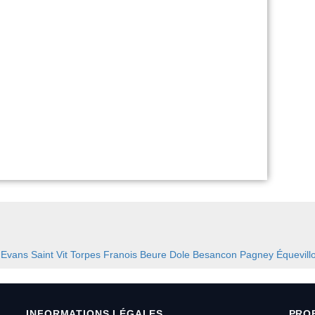
:
Evans
Saint Vit
Torpes
Franois
Beure
Dole
Besancon
Pagney
Équevill
INFORMATIONS LÉGALES
PRO