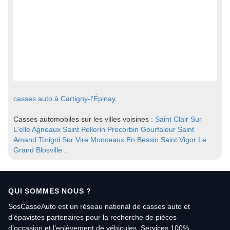
casses auto à Cartigny-l'Épinay
.
Casses automobiles sur les villes voisines :
Saint Clair Sur
L'elle
Agneaux
Saint Pellerin
Precorbin
Gourfaleur
Saint
Amand
Torigni Sur Vire
Monceaux En Bessin
Saint Vigor Le
Grand
Blosville
.
QUI SOMMES NOUS ?
SosCasseAuto est un réseau national de casses auto et
d’épavistes partenaires pour la recherche de pièces
d’occasion et l’enlèvement de véhicules. Services 100%