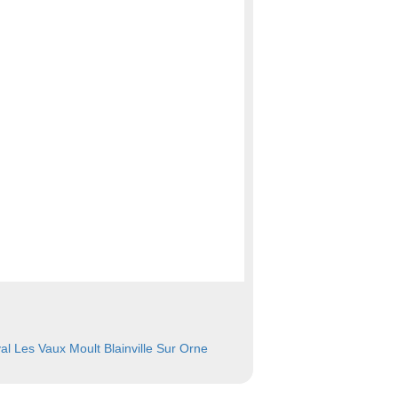
al Les Vaux
Moult
Blainville Sur Orne