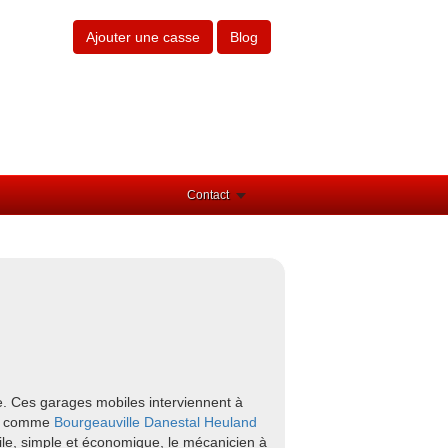
Ajouter une casse
Blog
Contact
e. Ces garages mobiles interviennent à
urs comme
Bourgeauville
Danestal
Heuland
ile, simple et économique, le mécanicien à