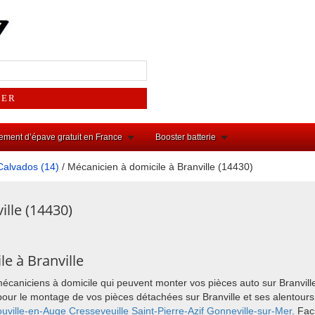
ement d’épave gratuit en France
Booster batterie
Calvados (14)
/ Mécanicien à domicile à Branville (14430)
ille (14430)
e à Branville
mécaniciens à domicile qui peuvent monter vos pièces auto sur Branvill
ix pour le montage de vos pièces détachées sur Branville et ses alento
uville-en-Auge
Cresseveuille
Saint-Pierre-Azif
Gonneville-sur-Mer
. Fac