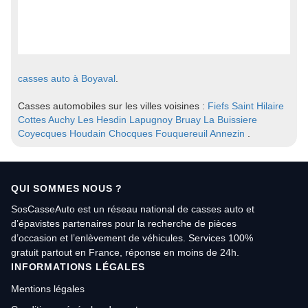
casses auto à Boyaval
.
Casses automobiles sur les villes voisines :
Fiefs
Saint Hilaire
Cottes
Auchy Les Hesdin
Lapugnoy
Bruay La Buissiere
Coyecques
Houdain
Chocques
Fouquereuil
Annezin
.
QUI SOMMES NOUS ?
SosCasseAuto est un réseau national de casses auto et
d’épavistes partenaires pour la recherche de pièces
d’occasion et l’enlèvement de véhicules. Services 100%
gratuit partout en France, réponse en moins de 24h.
INFORMATIONS LÉGALES
Mentions légales