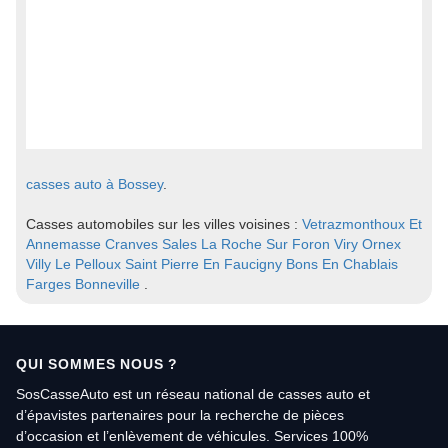
casses auto à Bossey
.
Casses automobiles sur les villes voisines :
Vetrazmonthoux Et
Annemasse
Cranves Sales
La Roche Sur Foron
Viry
Ornex
Villy Le Pelloux
Saint Pierre En Faucigny
Bons En Chablais
Farges
Bonneville
.
QUI SOMMES NOUS ?
SosCasseAuto est un réseau national de casses auto et
d’épavistes partenaires pour la recherche de pièces
d’occasion et l’enlèvement de véhicules. Services 100%