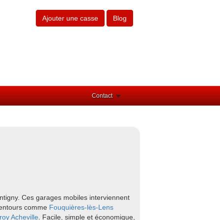
Ajouter une casse
Blog
Contact
ntigny. Ces garages mobiles interviennent
 alentours comme
Fouquières-lès-Lens
roy
Acheville
. Facile, simple et économique,