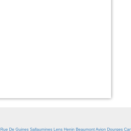
:
Rue De Guines Sallaumines
Lens
Henin Beaumont
Avion
Dourges
Car