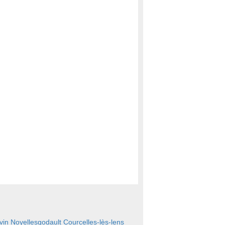
vin
Noyellesgodault
Courcelles-lès-lens