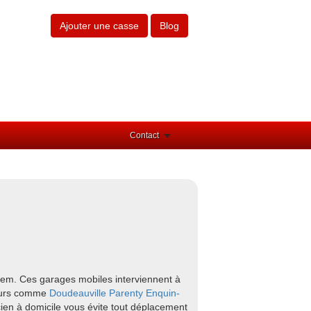
Ajouter une casse
Blog
Contact
hem. Ces garages mobiles interviennent à
tours comme
Doudeauville
Parenty
Enquin-
cien à domicile vous évite tout déplacement