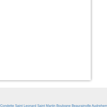
:
Condette
Saint Leonard
Saint Martin Boulogne
Beaurainville
Audrehe