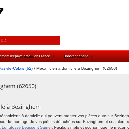
ement d’épave gratuit en France
Booster batterie
Pas-de-Calais (62)
/ Mécanicien à domicile à Bezinghem (62650)
nghem (62650)
ile à Bezinghem
 mécaniciens à domicile qui peuvent monter vos pièces auto sur Bezing
oix pour le montage de vos pièces détachées sur Bezinghem et ses alen
t
Longfossé
Beussent
Samer
. Facile, simple et économique, le mécani