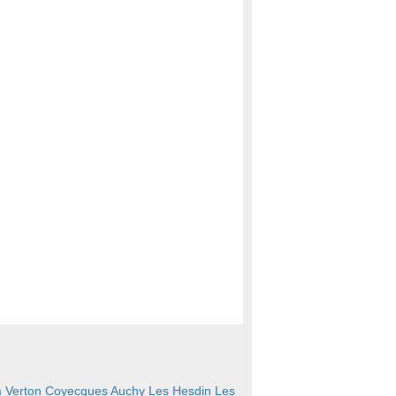
m
Verton
Coyecques
Auchy Les Hesdin
Les