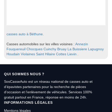
casses auto à Béthune
.
Casses automobiles sur les villes voisines :
Annezin
Fouquereuil
Chocques
Cuinchy
Bruay La Buissiere
Lapugnoy
Houdain
Violaines
Saint Hilaire Cottes
Lievin
.
QUI SOMMES NOUS ?
SosCasseAuto est un réseau national de casses auto et
d’épavistes partenaires pour la recherche de pièces
d’occasion et l’enlèvement de véhicules. Services 100%
gratuit partout en France, réponse en moins de 24h.
INFORMATIONS LÉGALES
Mentions légales