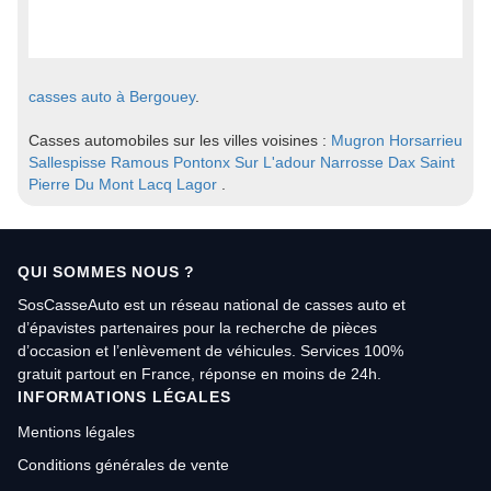
casses auto à Bergouey
.
Casses automobiles sur les villes voisines :
Mugron
Horsarrieu
Sallespisse
Ramous
Pontonx Sur L'adour
Narrosse
Dax
Saint
Pierre Du Mont
Lacq
Lagor
.
QUI SOMMES NOUS ?
SosCasseAuto est un réseau national de casses auto et
d’épavistes partenaires pour la recherche de pièces
d’occasion et l’enlèvement de véhicules. Services 100%
gratuit partout en France, réponse en moins de 24h.
INFORMATIONS LÉGALES
Mentions légales
Conditions générales de vente