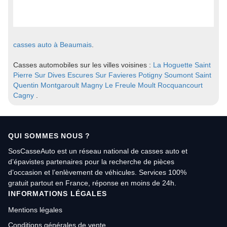
casses auto à Beaumais
.
Casses automobiles sur les villes voisines :
La Hoguette
Saint
Pierre Sur Dives
Escures Sur Favieres
Potigny
Soumont Saint
Quentin
Montgaroult
Magny Le Freule
Moult
Rocquancourt
Cagny
.
QUI SOMMES NOUS ?
SosCasseAuto est un réseau national de casses auto et
d’épavistes partenaires pour la recherche de pièces
d’occasion et l’enlèvement de véhicules. Services 100%
gratuit partout en France, réponse en moins de 24h.
INFORMATIONS LÉGALES
Mentions légales
Conditions générales de vente