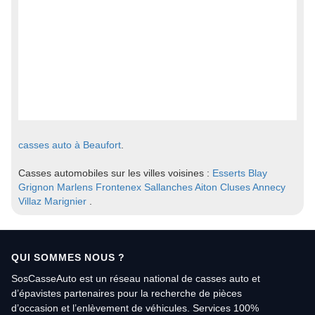
casses auto à Beaufort
.
Casses automobiles sur les villes voisines :
Esserts Blay
Grignon
Marlens
Frontenex
Sallanches
Aiton
Cluses
Annecy
Villaz
Marignier
.
QUI SOMMES NOUS ?
SosCasseAuto est un réseau national de casses auto et
d’épavistes partenaires pour la recherche de pièces
d’occasion et l’enlèvement de véhicules. Services 100%