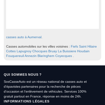
casses auto à Aumerval
.
Casses automobiles sur les villes voisines :
Fiefs
Saint Hilaire
Cottes
Lapugnoy
Chocques
Bruay La Buissiere
Houdain
Fouquereuil
Annezin
Blaringhem
Coyecques
.
QUI SOMMES NOUS ?
SosCasseAuto est un réseau national de casses auto et
d’épavistes partenaires pour la recherche de pièces
d’occasion et l’enlèvement de véhicules. Services 100%
gratuit partout en France, réponse en moins de 24h.
INFORMATIONS LÉGALES