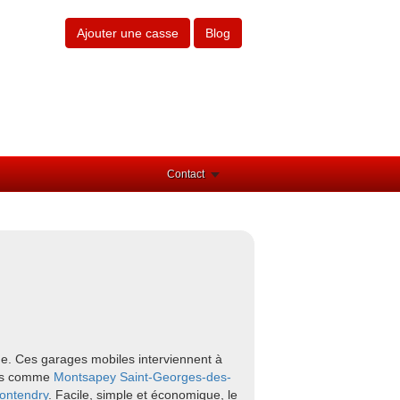
Ajouter une casse
Blog
Contact
ne. Ces garages mobiles interviennent à
ours comme
Montsapey
Saint-Georges-des-
ontendry
. Facile, simple et économique, le