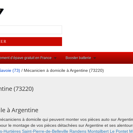
ement d’épave gratuit en France
Booster batterie
Savoie (73)
/ Mécanicien à domicile à Argentine (73220)
tine (73220)
le à Argentine
mécaniciens à domicile qui peuvent monter vos pièces auto sur Argenti
ix pour le montage de vos pièces détachées sur Argentine et ses alent
s-Hurtières
Saint-Pierre-de-Belleville
Randens
Montgilbert
Le Pontet
M