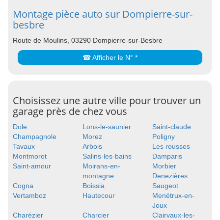
Montage pièce auto sur Dompierre-sur-
besbre
Route de Moulins, 03290 Dompierre-sur-Besbre
☎ Afficher le N° *
Choisissez une autre ville pour trouver un
garage près de chez vous
Dole
Lons-le-saunier
Saint-claude
Champagnole
Morez
Poligny
Tavaux
Arbois
Les rousses
Montmorot
Salins-les-bains
Damparis
Saint-amour
Moirans-en-
Morbier
montagne
Denezières
Cogna
Boissia
Saugeot
Vertamboz
Hautecour
Menétrux-en-
Joux
Charézier
Charcier
Clairvaux-les-