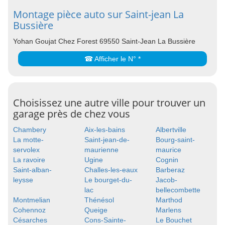
Montage pièce auto sur Saint-jean La
Bussière
Yohan Goujat Chez Forest 69550 Saint-Jean La Bussière
☎ Afficher le N° *
Choisissez une autre ville pour trouver un
garage près de chez vous
Chambery
Aix-les-bains
Albertville
La motte-
Saint-jean-de-
Bourg-saint-
servolex
maurienne
maurice
La ravoire
Ugine
Cognin
Saint-alban-
Challes-les-eaux
Barberaz
leysse
Le bourget-du-
Jacob-
lac
bellecombette
Montmelian
Thénésol
Marthod
Cohennoz
Queige
Marlens
Césarches
Cons-Sainte-
Le Bouchet