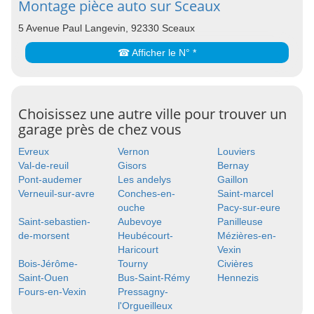
Montage pièce auto sur Sceaux
5 Avenue Paul Langevin, 92330 Sceaux
☎ Afficher le N° *
Choisissez une autre ville pour trouver un
garage près de chez vous
Evreux
Vernon
Louviers
Val-de-reuil
Gisors
Bernay
Pont-audemer
Les andelys
Gaillon
Verneuil-sur-avre
Conches-en-
Saint-marcel
ouche
Pacy-sur-eure
Saint-sebastien-
Aubevoye
Panilleuse
de-morsent
Heubécourt-
Mézières-en-
Haricourt
Vexin
Bois-Jérôme-
Tourny
Civières
Saint-Ouen
Bus-Saint-Rémy
Hennezis
Fours-en-Vexin
Pressagny-
l'Orgueilleux