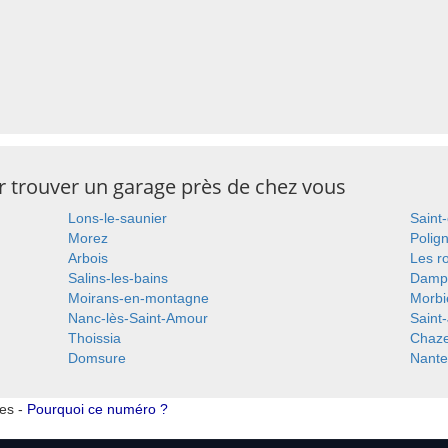
ur trouver un garage près de chez vous
Lons-le-saunier
Saint
Morez
Polig
Arbois
Les r
Salins-les-bains
Damp
Moirans-en-montagne
Morbi
Nanc-lès-Saint-Amour
Saint
Thoissia
Chaze
Domsure
Nante
tes -
Pourquoi ce numéro ?