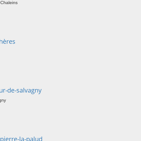
 Chaleins
hères
ur-de-salvagny
gny
pierre-la-palud