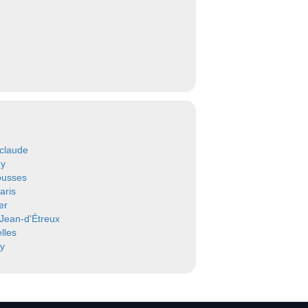
-claude
ny
ousses
aris
er
-Jean-d'Étreux
lles
y