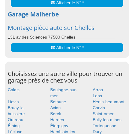
☎ Afficher le N° *
Garage Malherbe
Montage pièce auto sur Chelles
131 av des Sciences 77500 Chelles
☎ Afficher le N° *
Choisissez une autre ville pour trouver un
garage près de chez vous
Calais
Boulogne-sur-
Arras
mer
Lens
Lievin
Bethune
Henin-beaumont
Bruay-la-
Avion
Carvin
buissiere
Berck
Saint-omer
Outreau
Harnes
Bully-les-mines
Étaing
Éterpigny
Tortequesne
Lécluse
Hamblain-les-
Dury