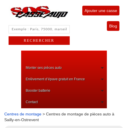
Ajouter une casse
Blog
Monter ses pièces auto
Enlèvement d’épave gratuit en France
Booster batterie
Contact
Centres de montage
> Centres de montage de pièces auto à
Sailly-en-Ostrevent