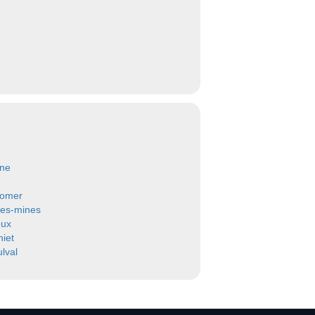
une
-omer
-les-mines
eux
iet
ulval