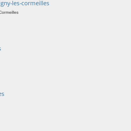
gny-les-cormeilles
Cormeilles
s
es