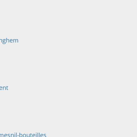
inghem
ent
esnil-bouteilles