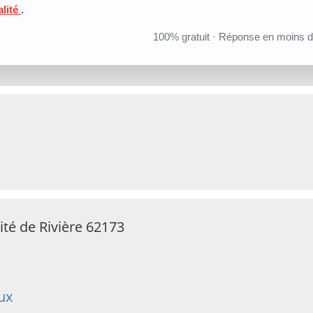
alité
.
100% gratuit · Réponse en moins 
té de Rivière 62173
ux