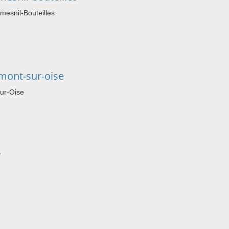
esnil-Bouteilles
mont-sur-oise
ur-Oise
y