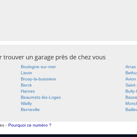
ur trouver un garage près de chez vous
Boulogne-sur-mer
Arras
Lievin
Beth
Bruay-la-buissiere
Avion
Berck
Saint
Harnes
Bully
Beaumetz-lès-Loges
Bass
Wailly
Monch
Berneville
Baille
tes -
Pourquoi ce numéro ?