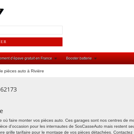
ement d’épave gratuit en France
Booster batterie
 pièces auto à Rivière
 62173
re
ère où faire monter vos pièces auto. Ces garages sont nos centres de mon
ièce d'occasion pour les internautes de SosCasseAuto mais restent seul
opre grille tarifaire pour le montage de vos pièces détachées. Contactez 