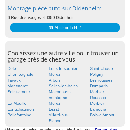
Montage pièce auto sur Didenheim
6 Rue des Vosges, 68350 Didenheim
☎ Afficher le N° *
Choisissez une autre ville pour trouver un
garage près de chez vous
Dole
Lons-le-saunier
Saint-claude
Champagnole
Morez
Poligny
Tavaux
Arbois
Les rousses
Montmorot
Salins-les-bains
Damparis
Saint-amour
Moirans-en-
Morbier
montagne
Rousses
La Mouille
Morez
Morbier
Longchaumois
Lézat
Lamoura
Bellefontaine
Villard-sur-
Bois-d'Amont
Bienne
* Numéro de mise en relation valable 5 minutes -
Pourquoi ce