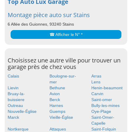
Top Auto Lux Garage
Montage pièce auto sur Stains
6 Allée des Guionnes, 93240 Stains
☎ Afficher le N° *
Choisissez une autre ville pour trouver un
garage près de chez vous
Calais
Boulogne-sur-
Arras
mer
Lens
Lievin
Bethune
Henin-beaumont
Bruay-la-
Avion
Carvin
buissiere
Berck
Saint-omer
Outreau
Harnes
Bully-les-mines
Nouvelle-Église
Guemps
Oye-Plage
Marck
Vieille-Église
Saint-Omer-
Capelle
Nortkerque
Attaques
Saint-Folquin