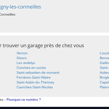
gny-les-cormeilles
Cormeilles
ur trouver un garage près de chez vous
Vernon
Louvi
Gisors
Berna
Les andelys
Gaill
Conches-en-ouche
Saint
Saint-sebastien-de-morsent
Aube
Ferrières-Saint-Hilaire
Brogl
Saint-Aubin-du-Thenney
Capel
Caorches-Saint-Nicolas
Plainv
tes -
Pourquoi ce numéro ?