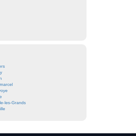
ers
y
on
-marcel
voye
ie
le-les-Grands
ille