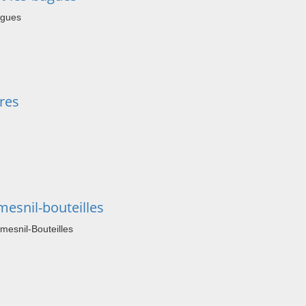
agues
res
esnil-bouteilles
esnil-Bouteilles