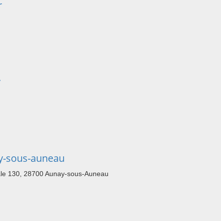
r
y
y-sous-auneau
tale 130, 28700 Aunay-sous-Auneau