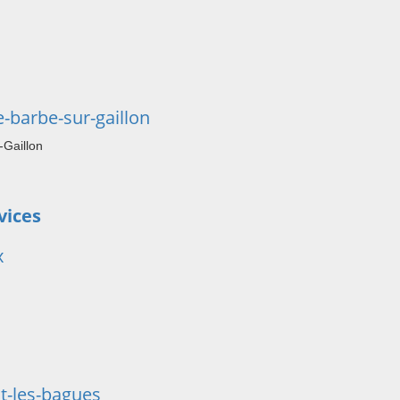
-barbe-sur-gaillon
-Gaillon
vices
x
t-les-bagues