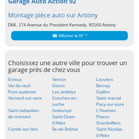
Garage Auto Action 92
Montage pièce auto sur Antony
D66, 174 Avenue du President Kennedy, 92160 Antony
☎ Afficher le N° *
Choisissez une autre ville pour trouver un
garage près de chez vous
Evreux
Vernon
Louviers
Val-de-reuil
Gisors
Bernay
Pont-audemer
Les andelys
Gaillon
Verneuil-sur-avre
Conches-en-
Saint-marcel
ouche
Pacy-sur-eure
Saint-sebastien-
Aubevoye
L'Hosmes
de-morsent
Saint-Ouen-
Piseux
d'Attez
Grandvilliers
Condé-sur-Iton
Île-de-Bréhat
Saint-Nicolas-
d'Attez