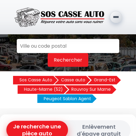
Rechercher
Sos Casse Auto
Casse auto
Grand-Est
Haute-Marne (52)
Rouvroy Sur Marne
Peugeot Sablon Agent
Je recherche une
Enlèvement
pièce auto
d'épave gratuit