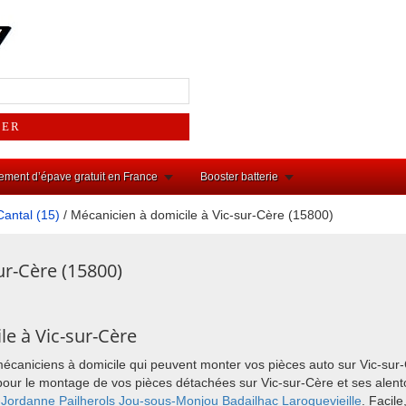
ement d’épave gratuit en France
Booster batterie
Cantal (15)
/ Mécanicien à domicile à Vic-sur-Cère (15800)
ur-Cère (15800)
e à Vic-sur-Cère
mécaniciens à domicile qui peuvent monter vos pièces auto sur Vic-sur
ix pour le montage de vos pièces détachées sur Vic-sur-Cère et ses al
-Jordanne
Pailherols
Jou-sous-Monjou
Badailhac
Laroquevieille
. Facil